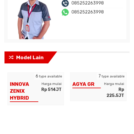
085252263998
085252263998
Model Lain
6
7
type available
type available
INNOVA
AGYA GR
Harga mulai
Harga mulai
Rp 514JT
Rp
ZENIX
225.5JT
HYBRID