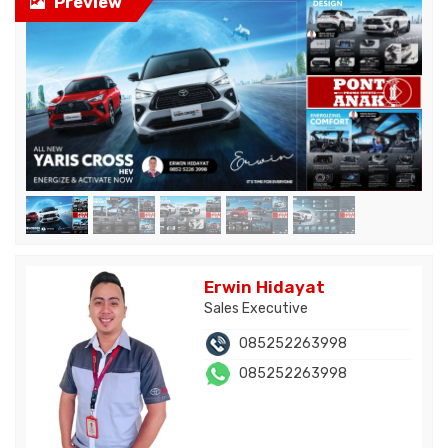
Preview
Erwin Hidayat
Sales Executive
085252263998
085252263998