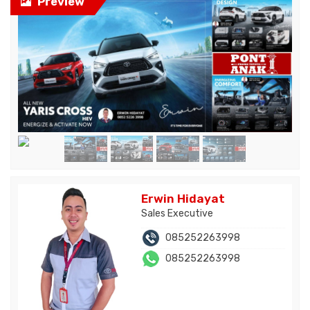
Preview
Erwin Hidayat
Sales Executive
085252263998
085252263998